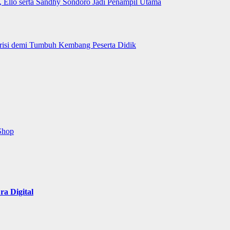
n, Ello serta Sandhy Sondoro Jadi Penampil Utama
trisi demi Tumbuh Kembang Peserta Didik
Shop
a Digital