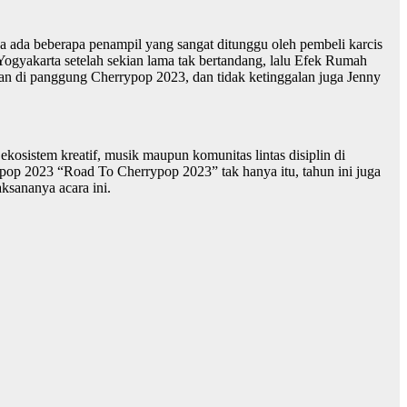
ya ada beberapa penampil yang sangat ditunggu oleh pembeli karcis
Yogyakarta setelah sekian lama tak bertandang, lalu Efek Rumah
kan di panggung Cherrypop 2023, dan tidak ketinggalan juga Jenny
sistem kreatif, musik maupun komunitas lintas disiplin di
ypop 2023 “Road To Cherrypop 2023” tak hanya itu, tahun ini juga
ksananya acara ini.