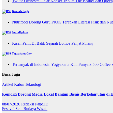
Twilite Orchestra Gelar Konser Tribute The Beatles dan Quee
BerandaJogja
Nutrifood Dorong Guru PJOK Terapkan Literasi Fisik dan Nu
JogjaUpdate
Kisah Pahit Di Balik Sejarah Lomba Panjat Pinang
YogyakartaCity
Terbanyak di Indonesia, Yogyakarta Kini Punya 3.500 Coffee 
Baca Juga
Artikel
Kabar
Teknologi
Komdigi Dorong Media Lokal Bangun Bisnis Berkelanjutan di Er
08/07/2026
Redaksi Paijo.ID
Festival
Seni Budaya
Wisata