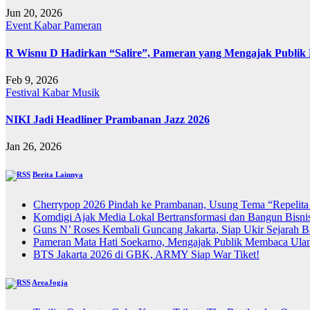
Jun 20, 2026
Event
Kabar
Pameran
R Wisnu D Hadirkan “Salire”, Pameran yang Mengajak Publik 
Feb 9, 2026
Festival
Kabar
Musik
NIKI Jadi Headliner Prambanan Jazz 2026
Jan 26, 2026
Berita Lainnya
Cherrypop 2026 Pindah ke Prambanan, Usung Tema “Repelita
Komdigi Ajak Media Lokal Bertransformasi dan Bangun Bisnis
Guns N’ Roses Kembali Guncang Jakarta, Siap Ukir Sejarah 
Pameran Mata Hati Soekarno, Mengajak Publik Membaca Ulan
BTS Jakarta 2026 di GBK, ARMY Siap War Tiket!
AreaJogja