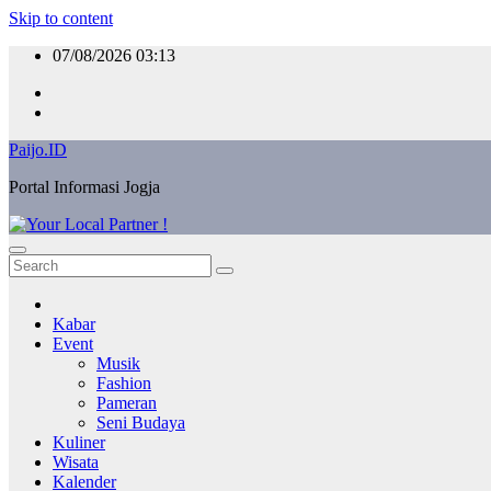
Skip to content
07/08/2026
03:13
Paijo.ID
Portal Informasi Jogja
Kabar
Event
Musik
Fashion
Pameran
Seni Budaya
Kuliner
Wisata
Kalender