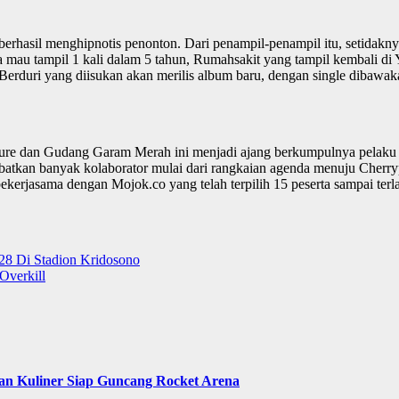
 berhasil menghipnotis penonton. Dari penampil-penampil itu, setidakn
 mau tampil 1 kali dalam 5 tahun, Rumahsakit yang tampil kembali di 
Berduri yang diisukan akan merilis album baru, dengan single dibawa
re dan Gudang Garam Merah ini menjadi ajang berkumpulnya pelaku eko
libatkan banyak kolaborator mulai dari rangkaian agenda menuju Cherr
erjasama dengan Mojok.co yang telah terpilih 15 peserta sampai terla
28 Di Stadion Kridosono
Overkill
 dan Kuliner Siap Guncang Rocket Arena