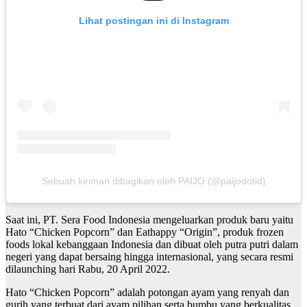
Lihat postingan ini di Instagram
Sebuah kiriman dibagikan oleh PAIJO (@paijodotid)
Saat ini, PT. Sera Food Indonesia mengeluarkan produk baru yaitu
Hato “Chicken Popcorn” dan Eathappy “Origin”, produk frozen
foods lokal kebanggaan Indonesia dan dibuat oleh putra putri dalam
negeri yang dapat bersaing hingga internasional, yang secara resmi
dilaunching hari Rabu, 20 April 2022.
Hato “Chicken Popcorn” adalah potongan ayam yang renyah dan
gurih yang terbuat dari ayam pilihan serta bumbu yang berkualitas.