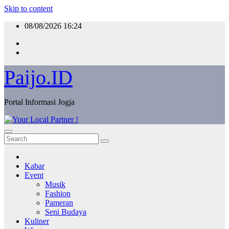
Skip to content
08/08/2026
16:24
Paijo.ID
Portal Informasi Jogja
Kabar
Event
Musik
Fashion
Pameran
Seni Budaya
Kuliner