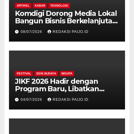
ARTIKEL
KABAR
TEKNOLOGI
Komdigi Dorong Media Lokal
Bangun Bisnis Berkelanjutan
di Era Digital
08/07/2026
REDAKSI PAIJO.ID
FESTIVAL
SENI BUDAYA
WISATA
JIKF 2026 Hadir dengan
Program Baru, Libatkan
Delegasi dari 17 Negara dan
04/07/2026
REDAKSI PAIJO.ID
Ratusan Volunteer