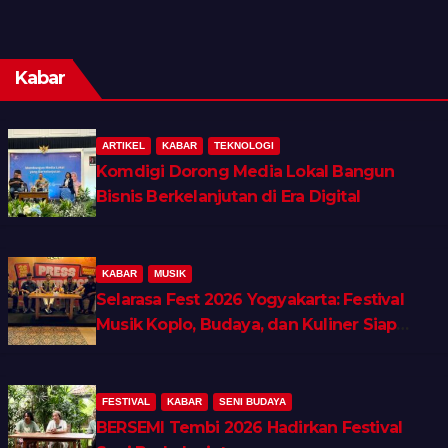
Kabar
ARTIKEL
KABAR
TEKNOLOGI
Komdigi Dorong Media Lokal Bangun
Bisnis Berkelanjutan di Era Digital
KABAR
MUSIK
Selarasa Fest 2026 Yogyakarta: Festival
Musik Koplo, Budaya, dan Kuliner Siap
Guncang Rocket Arena
FESTIVAL
KABAR
SENI BUDAYA
BERSEMI Tembi 2026 Hadirkan Festival