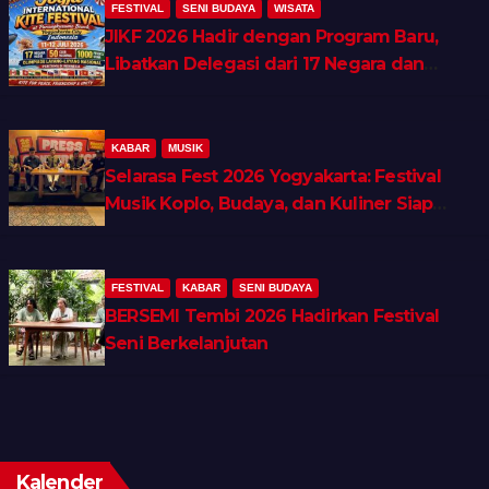
FESTIVAL
SENI BUDAYA
WISATA
JIKF 2026 Hadir dengan Program Baru,
Libatkan Delegasi dari 17 Negara dan
Ratusan Volunteer
KABAR
MUSIK
Selarasa Fest 2026 Yogyakarta: Festival
Musik Koplo, Budaya, dan Kuliner Siap
Guncang Rocket Arena
FESTIVAL
KABAR
SENI BUDAYA
BERSEMI Tembi 2026 Hadirkan Festival
Seni Berkelanjutan
Kalender