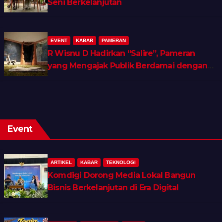
Seni Berkelanjutan
EVENT
KABAR
PAMERAN
R Wisnu D Hadirkan “Salire”, Pameran
yang Mengajak Publik Berdamai dengan
Ingatan dan Luka Batin
Event
ARTIKEL
KABAR
TEKNOLOGI
Komdigi Dorong Media Lokal Bangun
Bisnis Berkelanjutan di Era Digital