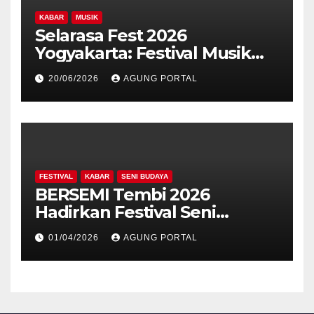
KABAR
MUSIK
Selarasa Fest 2026
Yogyakarta: Festival Musik
Koplo, Budaya, dan Kuliner
20/06/2026
AGUNG PORTAL
Siap Guncang Rocket Arena
FESTIVAL
KABAR
SENI BUDAYA
BERSEMI Tembi 2026
Hadirkan Festival Seni
Berkelanjutan
01/04/2026
AGUNG PORTAL