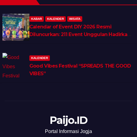
KABAR
KALENDER
WISATA
Calendar of Event DIY 2026 Resmi
Diluncurkan: 211 Event Unggulan Hadirkan
Wellness, Shopping & Lifestyle Tourism
KALENDER
Good Vibes Festival “SPREADS THE GOOD
VIBES”
Paijo.ID
Portal Informasi Jogja