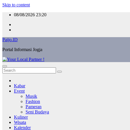
Skip to content
08/08/2026
23:20
Paijo.ID
Portal Informasi Jogja
Kabar
Event
Musik
Fashion
Pameran
Seni Budaya
Kuliner
Wisata
Kalender