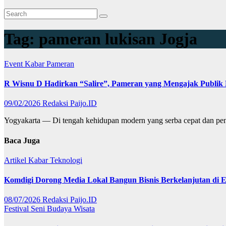
Tag:
pameran lukisan Jogja
Event
Kabar
Pameran
R Wisnu D Hadirkan “Salire”, Pameran yang Mengajak Publik 
09/02/2026
Redaksi Paijo.ID
Yogyakarta — Di tengah kehidupan modern yang serba cepat dan pe
Baca Juga
Artikel
Kabar
Teknologi
Komdigi Dorong Media Lokal Bangun Bisnis Berkelanjutan di Er
08/07/2026
Redaksi Paijo.ID
Festival
Seni Budaya
Wisata