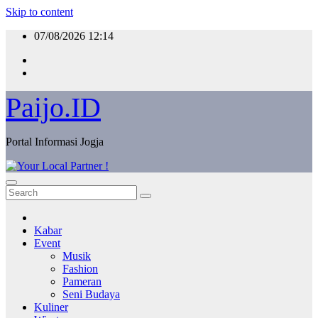
Skip to content
07/08/2026
12:14
Paijo.ID
Portal Informasi Jogja
Kabar
Event
Musik
Fashion
Pameran
Seni Budaya
Kuliner