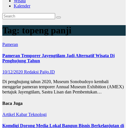
Wisata
Kalender
Tag:
topeng panji
Pameran
Pameran Temporer Jayengtilam Jadi Alternatif Wisata Di
Penghujung Tahun
10/12/2020
Redaksi Paijo.ID
Di penghujung tahun 2020, Museum Sonobudoyo kembali
menggelar pameran temporer Annual Museum Exhibition (AMEX)
bertajuk Jayengtilam, Sastra Lisan dan Pembentukan…
Baca Juga
Artikel
Kabar
Teknologi
Komdigi Dorong Media Lokal Bangun Bisnis Berkelanjutan di