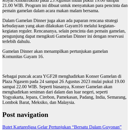
Royal Ambarrukmo pada 23 Agustus mulai pukul 19.00 sampai
21.00 WIB. Program ini dibuat untuk menyatukan para pencinta dan
pemain gamelan dalam acara makan malam bersama.
Dalam Gamelan Dinner juga akan ada paparan rencana strategi
kebudayaan yang akan dilakukan Gayam16 melalui kegiatan-
kegiatan reguler. Rencananya, selain pencinta dan pemain gamelan,
pengunjung dapat mengikuti Gamelan Dinner ini dengan reservasi
terlebih dahulu.
Gamelan Dinner akan menampilkan pertunjukan gamelan
Komunitas Gayam 16.
Sebagai puncak acara YGF28 menghadirkan Konser Gamelan di
Plaza Ngasem pada 24 sampai 26 Agustus 2023 mulai pukul 19.00
sampai 22.00 WIB. Seperti biasanya, Konser Gamelan akan
menghadirkan seniman dari dalam dan luar negeri, seperti
Yogyakarta, Jepara, Cirebon, Pamekasan, Padang, India, Semarang,
Lombok Barat, Meksiko, dan Malaysia.
Post navigation
Butet Kartaredjasa Gelar Pertunjukan “Bersatu Dalam Guyonan”