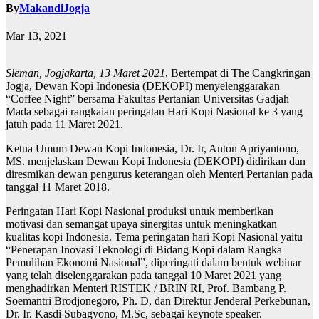
By
MakandiJogja
Mar 13, 2021
Sleman, Jogjakarta, 13 Maret 2021
, Bertempat di The Cangkringan
Jogja, Dewan Kopi Indonesia (DEKOPI) menyelenggarakan
“Coffee Night” bersama Fakultas Pertanian Universitas Gadjah
Mada sebagai rangkaian peringatan Hari Kopi Nasional ke 3 yang
jatuh pada 11 Maret 2021.
Ketua Umum Dewan Kopi Indonesia, Dr. Ir, Anton Apriyantono,
MS. menjelaskan Dewan Kopi Indonesia (DEKOPI) didirikan dan
diresmikan dewan pengurus keterangan oleh Menteri Pertanian pada
tanggal 11 Maret 2018.
Peringatan Hari Kopi Nasional produksi untuk memberikan
motivasi dan semangat upaya sinergitas untuk meningkatkan
kualitas kopi Indonesia. Tema peringatan hari Kopi Nasional yaitu
“Penerapan Inovasi Teknologi di Bidang Kopi dalam Rangka
Pemulihan Ekonomi Nasional”, diperingati dalam bentuk webinar
yang telah diselenggarakan pada tanggal 10 Maret 2021 yang
menghadirkan Menteri RISTEK / BRIN RI, Prof. Bambang P.
Soemantri Brodjonegoro, Ph. D, dan Direktur Jenderal Perkebunan,
Dr. Ir. Kasdi Subagyono, M.Sc, sebagai keynote speaker.