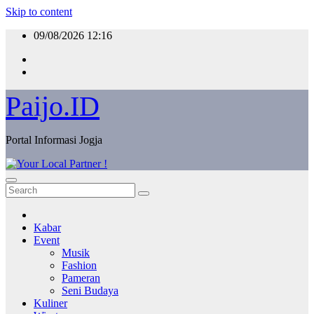
Skip to content
09/08/2026
12:16
Paijo.ID
Portal Informasi Jogja
Kabar
Event
Musik
Fashion
Pameran
Seni Budaya
Kuliner