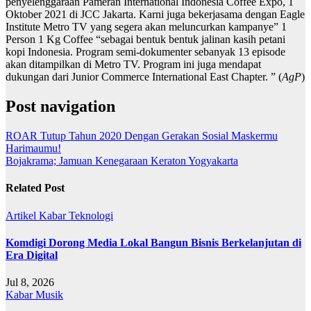
penyelenggaraan Pameran International Indonesia Coffee Expo, 1
Oktober 2021 di JCC Jakarta. Karni juga bekerjasama dengan Eagle
Institute Metro TV yang segera akan meluncurkan kampanye” 1
Person 1 Kg Coffee “sebagai bentuk bentuk jalinan kasih petani
kopi Indonesia. Program semi-dokumenter sebanyak 13 episode
akan ditampilkan di Metro TV. Program ini juga mendapat
dukungan dari Junior Commerce International East Chapter. ” (
AgP
)
Post navigation
ROAR Tutup Tahun 2020 Dengan Gerakan Sosial Maskermu
Harimaumu!
Bojakrama; Jamuan Kenegaraan Keraton Yogyakarta
Related Post
Artikel
Kabar
Teknologi
Komdigi Dorong Media Lokal Bangun Bisnis Berkelanjutan di
Era Digital
Jul 8, 2026
Kabar
Musik